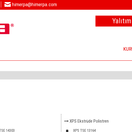
himerpa@himerpa.com
Yalıtım
KUR
XPS Ekstrüde Polistren
TSE 14303
XPS TSE 13164