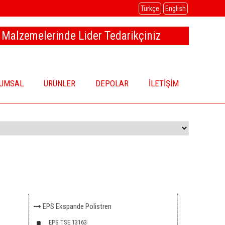
Türkçe
English
 Malzemelerinde Lider Tedarikçiniz
UMSAL
ÜRÜNLER
DEPOLAR
İLETİŞİM
EPS Ekspande Polistren
EPS TSE 13163