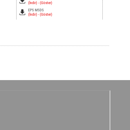
(İndir)
- (Göster)
EPS MSDS
(İndir)
- (Göster)