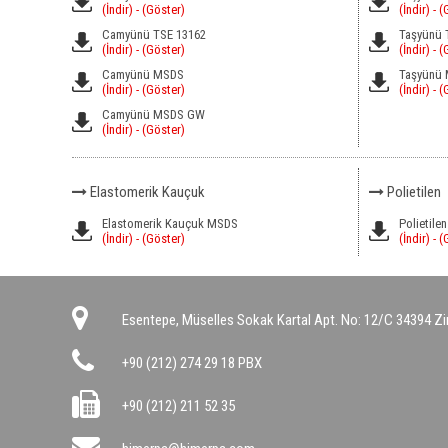
(İndir)
- (Göster)
(İndir)
- (
Camyünü TSE 13162
Taşyünü 
(İndir)
- (Göster)
(İndir)
- (
Camyünü MSDS
Taşyünü
(İndir)
- (Göster)
(İndir)
- (
Camyünü MSDS GW
(İndir)
- (Göster)
Elastomerik Kauçuk
Polietilen
Elastomerik Kauçuk MSDS
Polietil
(İndir)
- (Göster)
(İndir)
- (
Esentepe, Müselles Sokak Kartal Apt. No: 12/C 34394 Zi
+90 (212) 274 29 18 PBX
+90 (212) 211 52 35