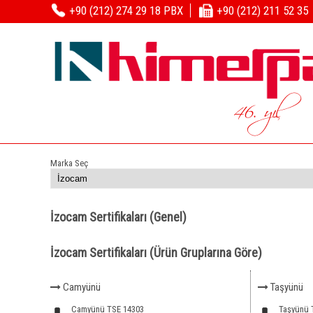
+90 (212) 274 29 18 PBX
+90 (212) 211 52 35
46. yıl
Marka Seç
İzocam Sertifikaları (Genel)
İzocam Sertifikaları (Ürün Gruplarına Göre)
Camyünü
Taşyünü
Camyünü TSE 14303
Taşyünü 