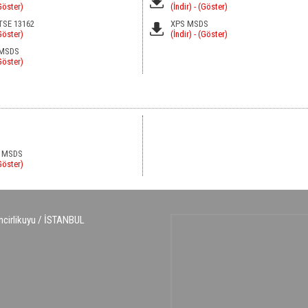
Göster)
(İndir)
- (Göster)
TSE 13162
XPS MSDS
Göster)
(İndir)
- (Göster)
 MSDS
Göster)
en MSDS
Göster)
ncirlikuyu / İSTANBUL