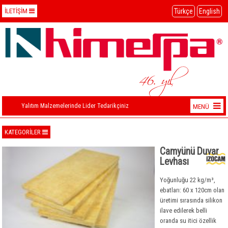
Türkçe
English
İLETİŞİM
İletişim Bilgilerimiz
+90 (212) 274 29 18 PBX
+90 (212) 211 52 35
46. yıl
himerpa@himerpa.com
Yalıtım Malzemelerinde Lider Tedarikçiniz
MENÜ
KURUMSAL
KATEGORİLER
Camyünü
ÜRÜNLER
Camyünü Duvar
Levhası
Taşyünü
Camyünü Levha
DEPOLAR
XPS Ekstrüde Polistren
Camyünü Şilte
Taşyünü Levha
Yoğunluğu 22 kg/m³,
İLETİŞİM
ebatları: 60 x 120cm olan
EPS Ekspande Polistren
Camyünü Boru
Taşyünü Şilte
XPS Ekstrüde Polistren
üretimi sırasında silikon
ilave edilerek belli
Elastomerik Kauçuk
Camyünü İğnelenmiş
Taşyünü Boru
EPS Ekspande Polistren
oranda su itici özellik