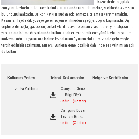
Polietilen
Taşyünü Gemi
Optiflex
kazandırılmış çıplak
camyünü levhadır. 3 ile 10cm kalınlıklar arasında üretilebilmekte, stoklarda 3 ve 5cm’i
Tesisat Kaplamaları
Taşyünü Dökme
İzocamflex
Polietilen
bulundurulmaktadır. Silikon katkısı sudan etkilenmez algılaması yaratmamalıdır.
Kazanılan fayda dik yüzeye gelen suyun emilmeden aşağıya doğru kaymasıdır. Dış
Hava Kanalları
Kauçuk Özel Malzemeler
Danmat PVC Folyo
cephelerde tuğla, gazbeton, briket vb. iki duvar elemanı arasında ve yine alçıpan ile
Ses Yalıtım Malzemeleri
Flexible Hava Kanalları
yapılan ara bölme duvarlarında kullanılacak en ekonomik camyünü levha ısı yalıtım
malzemesidir. Taşyünü ara bölme levhalarının fiyatının daha ucuz hale gelmesiyle
Yangın Yalıtım Malzemeleri
Havalandırma Fanları
Akustik Süngerler
tercih edilirliği azalmıştır. Mineral yünlerin genel özelliği dahilinde ses yalıtımı amaçlı
da kullanılır.
Drenaj
Yardımcı Malzemeler
Kauçuk Levha ve Şilteler
Kalsiyum Silikat Levhalar
Bitümlü Membranlar
Titreşim Alıcılar
Yangın Geçiş Bariyerleri
Drenaj Levhaları
PVC - EPDM Membranlar
Yardımcı Malzemeler
Yardımcı Malzemeler
Yardımcı Malzemeler
Bitümlü Likitler Astarlar
Kullanım Yerleri
Teknik Dökümanlar
Belge ve Sertifikalar
Geotekstil Keçe
Bitümlü Membranlar
PVC Membranlar
Isı Yalıtımı
Camyünü Genel
Yapı Kimyasalları
Kauçuk Bitüm Membran
Geotekstil Keçe
Bilgi Föyü
(İndir)
- (Göster)
OSB
EPDM Membranlar
Yapı Kimyasalları
Camyünü Duvar
Çatı Kaplama Malzemeleri
OSB
Levhası Broşür
(İndir)
- (Göster)
Yapı Levhaları
Çatı Bitümlü Ondüle Levha
Sandviç Paneller
Çatı ve Cephe Örtüleri
Alçı Levha