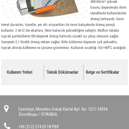
Polietilen
Taşyünü Gemi
Optiflex
400 kN/m² yüksek
basınç dayanımıyla derin
Tesisat Kaplamaları
Taşyünü Dökme
İzocamflex
Polietilen
temellerde kullanılabilen
drenaj levhasıdır. Derin
Hava Kanalları
Kauçuk Özel Malzemeler
Danmat PVC Folyo
temel duvarları, tüneller, yer altı otoparkları ile teras bahçelerde drenaj amaçlı
Ses Yalıtım Malzemeleri
Flexible Hava Kanalları
kullanılır. 2.4x12.5m ebatlara, 9mm kabarcık yüksekliğine sahiptir. Muflon tabaka
toprak partiküllerini filtreleyerek drenaj hattında sürekli su çıkışı olmasını sağlar.
Yangın Yalıtım Malzemeleri
Havalandırma Fanları
Akustik Süngerler
Saniyede 3,1 litrelik drenaj imkanı sağlar. Bitki köklerine dayanımı çok yüksektir,
toprak altında küflenme ve çürüme göstermez. Kullanım sıcaklığı -30/+80⁰C aralığıdır.
Drenaj
Yardımcı Malzemeler
Kauçuk Levha ve Şilteler
Kalsiyum Silikat Levhalar
Bitümlü Membranlar
Titreşim Alıcılar
Yangın Geçiş Bariyerleri
Drenaj Levhaları
PVC - EPDM Membranlar
Yardımcı Malzemeler
Yardımcı Malzemeler
Yardımcı Malzemeler
Bitümlü Likitler Astarlar
Kullanım Yerleri
Teknik Dökümanlar
Belge ve Sertifikalar
Geotekstil Keçe
Bitümlü Membranlar
PVC Membranlar
Yapı Kimyasalları
Kauçuk Bitüm Membran
Geotekstil Keçe
OSB
EPDM Membranlar
Yapı Kimyasalları
Çatı Kaplama Malzemeleri
OSB
Esentepe, Müselles Sokak Kartal Apt. No: 12/C 34394
Zincirlikuyu / İSTANBUL
Yapı Levhaları
Çatı Bitümlü Ondüle Levha
Sandviç Paneller
Çatı ve Cephe Örtüleri
Alçı Levha
+90 (212) 274 29 18 PBX