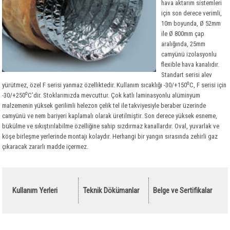
Polietilen
Taşyünü Gemi
Optiflex
hava aktarım sistemleri
için son derece verimli,
Tesisat Kaplamaları
Taşyünü Dökme
İzocamflex
Polietilen
10m boyunda, Ø 52mm
ile Ø 800mm çap
Hava Kanalları
Kauçuk Özel Malzemeler
Danmat PVC Folyo
aralığında, 25mm
Ses Yalıtım Malzemeleri
Flexible Hava Kanalları
camyünü izolasyonlu
flexible hava kanalıdır.
Yangın Yalıtım Malzemeleri
Havalandırma Fanları
Akustik Süngerler
Standart serisi alev
yürütmez, özel F serisi yanmaz özelliktedir. Kullanım sıcaklığı -30/+150⁰C, F serisi için
Drenaj
Yardımcı Malzemeler
Kauçuk Levha ve Şilteler
Kalsiyum Silikat Levhalar
-30/+250⁰C’dir. Stoklarımızda mevcuttur. Çok katlı laminasyonlu alüminyum
Bitümlü Membranlar
Titreşim Alıcılar
Yangın Geçiş Bariyerleri
Drenaj Levhaları
malzemenin yüksek gerilimli helezon çelik tel ile takviyesiyle beraber üzerinde
camyünü ve nem bariyeri kaplamalı olarak üretilmiştir. Son derece yüksek esneme,
PVC - EPDM Membranlar
Yardımcı Malzemeler
Yardımcı Malzemeler
Yardımcı Malzemeler
Bitümlü Likitler Astarlar
bükülme ve sıkıştırılabilme özelliğine sahip sızdırmaz kanallardır. Oval, yuvarlak ve
Geotekstil Keçe
Bitümlü Membranlar
PVC Membranlar
köşe birleşme yerlerinde montajı kolaydır. Herhangi bir yangın sırasında zehirli gaz
çıkaracak zararlı madde içermez.
Yapı Kimyasalları
Kauçuk Bitüm Membran
Geotekstil Keçe
OSB
EPDM Membranlar
Yapı Kimyasalları
Çatı Kaplama Malzemeleri
OSB
Kullanım Yerleri
Teknik Dökümanlar
Belge ve Sertifikalar
Yapı Levhaları
Çatı Bitümlü Ondüle Levha
Sandviç Paneller
Çatı ve Cephe Örtüleri
Alçı Levha