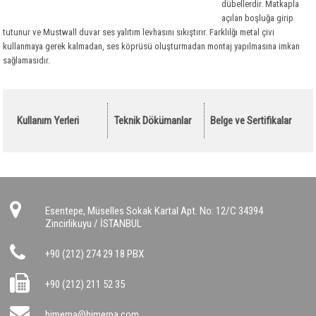
Polietilen
Taşyünü Gemi
Optiflex
dübellerdir. Matkapla
açılan boşluğa girip
Tesisat Kaplamaları
Taşyünü Dökme
İzocamflex
Polietilen
tutunur ve Mustwall duvar ses yalıtım levhasını sıkıştırır. Farklılğı metal çivi
kullanmaya gerek kalmadan, ses köprüsü oluşturmadan montaj yapılmasına imkan
Hava Kanalları
Kauçuk Özel Malzemeler
Danmat PVC Folyo
sağlamasıdır.
Ses Yalıtım Malzemeleri
Flexible Hava Kanalları
Yangın Yalıtım Malzemeleri
Havalandırma Fanları
Akustik Süngerler
Drenaj
Yardımcı Malzemeler
Kauçuk Levha ve Şilteler
Kalsiyum Silikat Levhalar
Kullanım Yerleri
Teknik Dökümanlar
Belge ve Sertifikalar
Bitümlü Membranlar
Titreşim Alıcılar
Yangın Geçiş Bariyerleri
Drenaj Levhaları
PVC - EPDM Membranlar
Yardımcı Malzemeler
Yardımcı Malzemeler
Yardımcı Malzemeler
Bitümlü Likitler Astarlar
Geotekstil Keçe
Bitümlü Membranlar
PVC Membranlar
Esentepe, Müselles Sokak Kartal Apt. No: 12/C 34394
Yapı Kimyasalları
Kauçuk Bitüm Membran
Geotekstil Keçe
Zincirlikuyu / İSTANBUL
OSB
EPDM Membranlar
Yapı Kimyasalları
+90 (212) 274 29 18 PBX
Çatı Kaplama Malzemeleri
OSB
Yapı Levhaları
Çatı Bitümlü Ondüle Levha
+90 (212) 211 52 35
Sandviç Paneller
Çatı ve Cephe Örtüleri
Alçı Levha
himerpa@himerpa.com