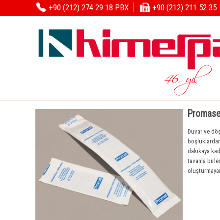
+90 (212) 274 29 18 PBX
+90 (212) 211 52 35
46. yıl
Promase
Duvar ve döş
boşluklardan
dakikaya kad
tavanla birle
oluşturmayan