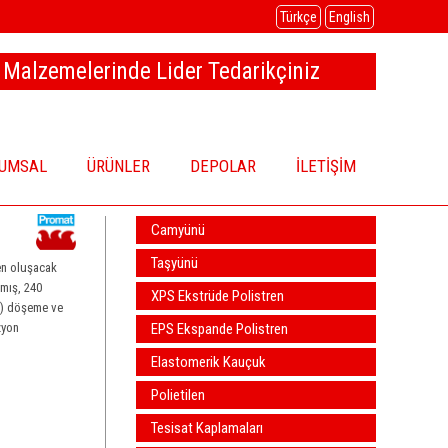
Türkçe
English
 Malzemelerinde Lider Tedarikçiniz
UMSAL
ÜRÜNLER
DEPOLAR
İLETİŞİM
Camyünü
Taşyünü
Camyünü Levha
en oluşacak
nmış, 240
XPS Ekstrüde Polistren
Camyünü Şilte
Taşyünü Levha
PP) döşeme ve
EPS Ekspande Polistren
Camyünü Boru
Taşyünü Şilte
XPS Ekstrüde Polistren
zyon
Elastomerik Kauçuk
Camyünü İğnelenmiş
Taşyünü Boru
EPS Ekspande Polistren
Polietilen
Taşyünü Gemi
Optiflex
Tesisat Kaplamaları
Taşyünü Dökme
İzocamflex
Polietilen