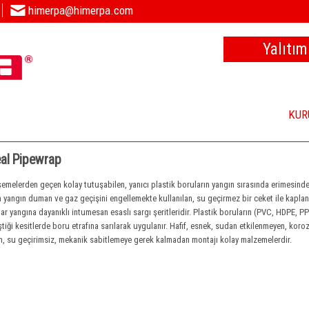
himerpa@himerpa.com
Yalıtım
KUR
al Pipewrap
emelerden geçen kolay tutuşabilen, yanıcı plastik boruların yangın sırasında erimesind
 yangın duman ve gaz geçişini engellemekte kullanılan, su geçirmez bir ceket ile kapla
ar yangına dayanıklı intumesan esaslı sargı şeritleridir. Plastik boruların (PVC, HDPE, 
ştiği kesitlerde boru etrafına sarılarak uygulanır. Hafif, esnek, sudan etkilenmeyen, koro
, su geçirimsiz, mekanik sabitlemeye gerek kalmadan montajı kolay malzemelerdir.