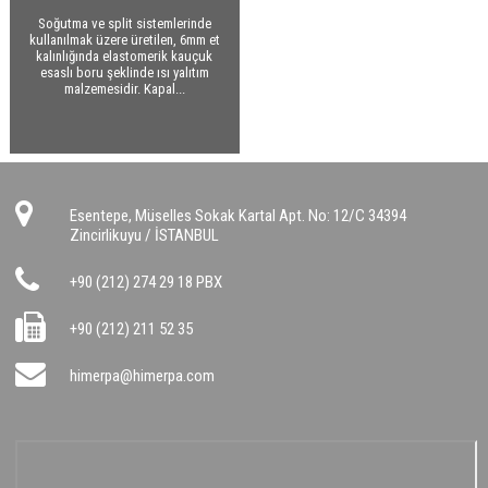
Yapıştırıcı - Tutkal
Soğutma ve split sistemlerinde
Oluklu Karton
kullanılmak üzere üretilen, 6mm et
kalınlığında elastomerik kauçuk
esaslı boru şeklinde ısı yalıtım
Plywood Su Kontraplağı
malzemesidir. Kapal...
Diğer
Esentepe, Müselles Sokak Kartal Apt. No: 12/C 34394
Zincirlikuyu / İSTANBUL
+90 (212) 274 29 18 PBX
+90 (212) 211 52 35
himerpa@himerpa.com