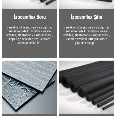
Taşyünü Gemi
Optiflex
Taşyünü Dökme
İzocamflex
İzocamflex Boru
İzocamflex Şilte
Kauçuk Özel Malzemeler
Özellikle iklimlendirme ve soğutma
Özellikle iklimlendirme ve soğutma
Polietilen
sistemlerinde kullanılmak üzere
sistemlerinde kullanılmak üzere
üretilen, elastomerik kauçuk esaslı,
üretilen, elastomerik kauçuk esaslı,
Tesisat Kaplamaları
Polietilen
kapalı gözenekli düzgün hücre
kapalı gözenekli düzgün hücre
yapısına sahip b...
yapısına sahip l...
Hava Kanalları
Danmat PVC Folyo
Ses Yalıtım Malzemeleri
Flexible Hava Kanalları
Yangın Yalıtım Malzemeleri
Havalandırma Fanları
Akustik Süngerler
Drenaj
Yardımcı Malzemeler
Kauçuk Levha ve Şilteler
Kalsiyum Silikat Levhalar
Bitümlü Membranlar
Titreşim Alıcılar
Yangın Geçiş Bariyerleri
Drenaj Levhaları
PVC - EPDM Membranlar
Yardımcı Malzemeler
Yardımcı Malzemeler
Yardımcı Malzemeler
Bitümlü Likitler Astarlar
Geotekstil Keçe
Bitümlü Membranlar
PVC Membranlar
Yapı Kimyasalları
Kauçuk Bitüm Membran
Geotekstil Keçe
OSB
EPDM Membranlar
Yapı Kimyasalları