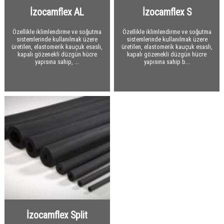
İzocamflex AL
İzocamflex S
Çatı Kaplama Malzemeleri
OSB
Yapı Levhaları
Çatı Bitümlü Ondüle Levha
Özellikle iklimlendirme ve soğutma
Özellikle iklimlendirme ve soğutma
sistemlerinde kullanılmak üzere
sistemlerinde kullanılmak üzere
Sandviç Paneller
Çatı ve Cephe Örtüleri
Alçı Levha
üretilen, elastomerik kauçuk esaslı,
üretilen, elastomerik kauçuk esaslı,
kapalı gözenekli düzgün hücre
kapalı gözenekli düzgün hücre
Bantlar
Çatı Shingle
Çatı Panelleri
yapısına sahip, ...
yapısına sahip b...
File / Pim / Dübel / Vida / Profil
Çatı Yardımcı Malzemeler
Cephe Panelleri
Alüminyum Folyo Bantlar
Alüminyum / Galvaniz Sac
Soğuk Depo Panelleri
Ses ve Isı Yalıtım Bantları
Sıva Fileleri
Diğer Malzemeler
Akustik Paneller
Su Yalıtım Bantları
Pimler
Alüminyum Sac
Sızdırmazlık Bantları
Dübeller
Galvaniz Sac
Seramik Yünü
Diğer Bantlar
Vidalar
Fibrocam Cam Elyaf
Profiller
Depron / Kapron
Naylon / Polietilen Branda
Neopran EPDM Conta
Flanş
İzocamflex Split