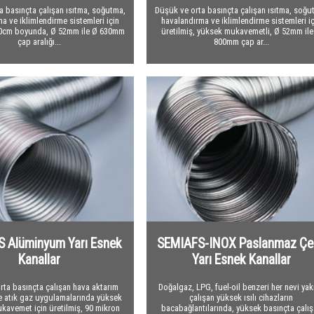
a basınçta çalışan ısıtma, soğutma,
Düşük ve orta basınçta çalışan ısıtma, soğu
a ve iklimlendirme sistemleri için
havalandırma ve iklimlendirme sistemleri iç
760cm boyunda, Ø 52mm ile Ø 630mm
üretilmiş, yüksek mukavemetli, Ø 52mm ile
çap aralığı...
800mm çap ar...
 Alüminyum Yarı Esnek
SEMIAFS-INOX Paslanmaz Çel
Kanallar
Yarı Esnek Kanallar
rta basınçta çalışan hava aktarım
Doğalgaz, LPG, fuel-oil benzeri her nevi yakı
ve atık gaz uygulamalarında yüksek
çalışan yüksek ısılı cihazların
kavemet için üretilmiş, 90 mikron
bacabağlantılarında, yüksek basınçta çalı