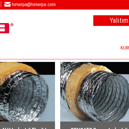
himerpa@himerpa.com
Yalıtım
KUR