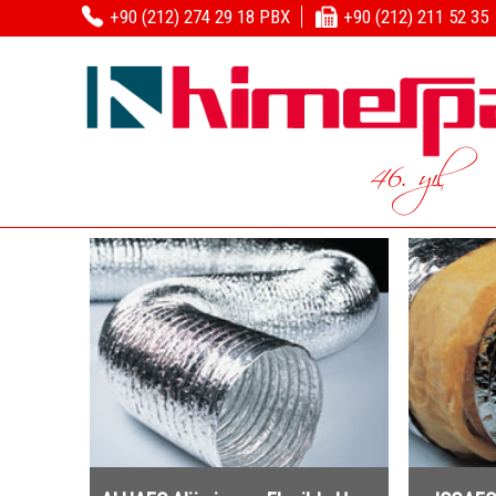
+90 (212) 274 29 18 PBX
+90 (212) 211 52 35
46. yıl