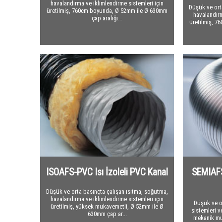
havalandırma ve iklimlendirme sistemleri için
Düşük ve ort
üretilmiş, 760cm boyunda, Ø 52mm ile Ø 630mm
havalandırm
çap aralığı...
üretilmiş, 
ISOAFS-PVC Isı İzoleli PVC Kanal
SEMIAFS
Düşük ve orta basınçta çalışan ısıtma, soğutma,
havalandırma ve iklimlendirme sistemleri için
Düşük ve o
üretilmiş, yüksek mukavemetli, Ø 52mm ile Ø
sistemleri 
630mm çap ar...
mekanik mu