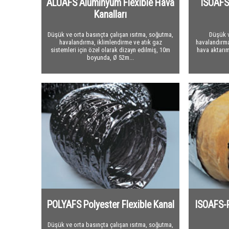
ALUAFS Alüminyum Flexible Hava
ISOAFS-
Kanalları
Düşük ve orta basınçta çalışan ısıtma, soğutma,
Düşük v
havalandırma, iklimlendirme ve atık gaz
havalandırma
sistemleri için özel olarak dizayn edilmiş, 10m
hava aktarım
boyunda, Ø 52m...
POLYAFS Polyester Flexible Kanal
ISOAFS-P
Düşük ve orta basınçta çalışan ısıtma, soğutma,