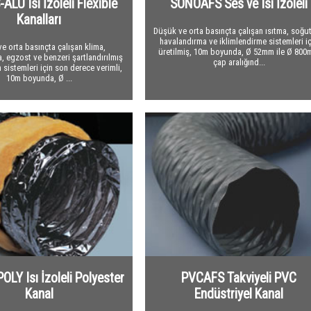
ALU Isı İzoleli Flexible
SONOAFS Ses ve Isı İzoleli
Kanalları
Düşük ve orta basınçta çalışan ısıtma, soğu
havalandırma ve iklimlendirme sistemleri iç
e orta basınçta çalışan klima,
üretilmiş, 10m boyunda, Ø 52mm ile Ø 80
, egzost ve benzeri şartlandırılmış
çap aralığınd...
 sistemleri için son derece verimli,
10m boyunda, Ø ...
OLY Isı İzoleli Polyester
PVCAFS Takviyeli PVC
Kanal
Endüstriyel Kanal