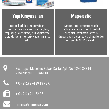
Polietilen
Taşyünü Gemi
Optiflex
Tesisat Kaplamaları
Taşyünü Dökme
İzocamflex
Polietilen
Yapı Kimyasalları
Mapelastic
Hava Kanalları
Kauçuk Özel Malzemeler
Danmat PVC Folyo
Ses Yalıtım Malzemeleri
Flexible Hava Kanalları
Beton katkıları, kalıp yağları,
Mapelastic, çimento esaslı
groutlar, tamir ve koruma harçları,
bağlayıcılar, ince granülometrili
Yangın Yalıtım Malzemeleri
Havalandırma Fanları
Akustik Süngerler
yapısal güçlendirme, rijit yapıştırma,
agregalar, özel katkılar ve su
derz dolguları, elastik yapıştırma, su
dispersiyonlu sentetik polimerlerden
yalı...
oluşan, MAPEI'in kend...
Drenaj
Yardımcı Malzemeler
Kauçuk Levha ve Şilteler
Kalsiyum Silikat Levhalar
Bitümlü Membranlar
Titreşim Alıcılar
Yangın Geçiş Bariyerleri
Drenaj Levhaları
PVC - EPDM Membranlar
Yardımcı Malzemeler
Yardımcı Malzemeler
Yardımcı Malzemeler
Bitümlü Likitler Astarlar
Geotekstil Keçe
Bitümlü Membranlar
PVC Membranlar
Esentepe, Müselles Sokak Kartal Apt. No: 12/C 34394
Yapı Kimyasalları
Kauçuk Bitüm Membran
Geotekstil Keçe
Zincirlikuyu / İSTANBUL
EPDM Membranlar
Yapı Kimyasalları
+90 (212) 274 29 18 PBX
OSB
+90 (212) 211 52 35
Çatı Kaplama Malzemeleri
OSB
himerpa@himerpa.com
Yapı Levhaları
Çatı Bitümlü Ondüle Levha