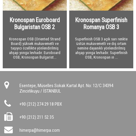
Polietilen
Taşyünü Gemi
Optiflex
Tesisat Kaplamaları
Taşyünü Dökme
İzocamflex
Polietilen
Kronospan Euroboard
Kronospan Superfinish
Hava Kanalları
Kauçuk Özel Malzemeler
Danmat PVC Folyo
Bulgaristan OSB 2
Romanya OSB 3
Ses Yalıtım Malzemeleri
Flexible Hava Kanalları
Kronospan OSB (Oriented Strand
Superfinish OSB 3 açık sarı renkte
Yangın Yalıtım Malzemeleri
Havalandırma Fanları
Akustik Süngerler
Board) yüksek mukavemetli ve
üstün mukavemetli ve dış ortam
taşıyıcı özellikte yönlendirilmiş
nemine dayanıklı yönlendirilmiş
Drenaj
Yardımcı Malzemeler
Kauçuk Levha ve Şilteler
Kalsiyum Silikat Levhalar
ahşap yonga levhadır. Euroboard
ahşap yonga levhadır. Superfinish
OSB, Kronospan Bulgarist...
OSB, Kronospan ın ...
Bitümlü Membranlar
Titreşim Alıcılar
Yangın Geçiş Bariyerleri
Drenaj Levhaları
PVC - EPDM Membranlar
Yardımcı Malzemeler
Yardımcı Malzemeler
Yardımcı Malzemeler
Bitümlü Likitler Astarlar
Geotekstil Keçe
Bitümlü Membranlar
PVC Membranlar
Esentepe, Müselles Sokak Kartal Apt. No: 12/C 34394
Yapı Kimyasalları
Kauçuk Bitüm Membran
Geotekstil Keçe
Zincirlikuyu / İSTANBUL
OSB
EPDM Membranlar
Yapı Kimyasalları
+90 (212) 274 29 18 PBX
OSB
+90 (212) 211 52 35
Çatı Kaplama Malzemeleri
himerpa@himerpa.com
Yapı Levhaları
Çatı Bitümlü Ondüle Levha