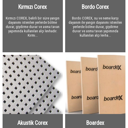
Çatı Shingle
Kırmızı Corex
Bordo Corex
Sandviç Paneller
Çatı Yardımcı Malzemeler
Bantlar
Çatı Panelleri
Kırmızı COREX, belirli bir süre yangın
Bordo COREX, su ve neme karşı
dayanımı istenilen yerlerde bölme
dayanım ile yangın dayanımı istenilen
File / Pim / Dübel / Vida / Profil
Cephe Panelleri
Alüminyum Folyo Bantlar
duvar, giydirme duvar ve asma tavan
yerlerde bölme duvar, giydirme
yapımında kullanılan alçı levhadır.
duvar ve asma tavan yapımında
Alüminyum / Galvaniz Sac
Soğuk Depo Panelleri
Ses ve Isı Yalıtım Bantları
Sıva Fileleri
Kırmı...
kullanılan alçı levha...
Diğer Malzemeler
Akustik Paneller
Su Yalıtım Bantları
Pimler
Alüminyum Sac
Sızdırmazlık Bantları
Dübeller
Galvaniz Sac
Seramik Yünü
Diğer Bantlar
Vidalar
Fibrocam Cam Elyaf
Profiller
Depron / Kapron
Naylon / Polietilen Branda
Neopran EPDM Conta
Flanş
Yapıştırıcı - Tutkal
Oluklu Karton
Akustik Corex
Boardex