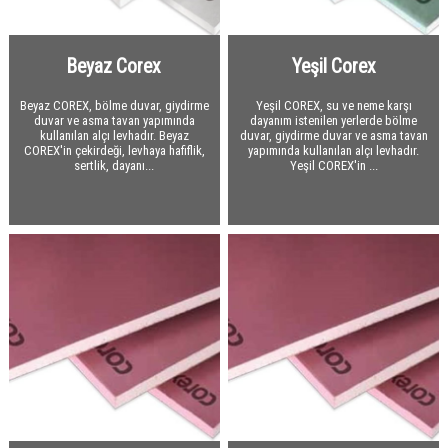
Polietilen
Taşyünü Gemi
Optiflex
Tesisat Kaplamaları
Taşyünü Dökme
İzocamflex
Polietilen
Beyaz Corex
Yeşil Corex
Hava Kanalları
Kauçuk Özel Malzemeler
Danmat PVC Folyo
Ses Yalıtım Malzemeleri
Flexible Hava Kanalları
Beyaz COREX, bölme duvar, giydirme
Yeşil COREX, su ve neme karşı
duvar ve asma tavan yapımında
dayanım istenilen yerlerde bölme
Yangın Yalıtım Malzemeleri
Havalandırma Fanları
Akustik Süngerler
kullanılan alçı levhadır. Beyaz
duvar, giydirme duvar ve asma tavan
COREX'in çekirdeği, levhaya hafiflik,
yapımında kullanılan alçı levhadır.
sertlik, dayanı...
Yeşil COREX'in ...
Drenaj
Yardımcı Malzemeler
Kauçuk Levha ve Şilteler
Kalsiyum Silikat Levhalar
Bitümlü Membranlar
Titreşim Alıcılar
Yangın Geçiş Bariyerleri
Drenaj Levhaları
PVC - EPDM Membranlar
Yardımcı Malzemeler
Yardımcı Malzemeler
Yardımcı Malzemeler
Bitümlü Likitler Astarlar
Geotekstil Keçe
Bitümlü Membranlar
PVC Membranlar
Yapı Kimyasalları
Kauçuk Bitüm Membran
Geotekstil Keçe
OSB
EPDM Membranlar
Yapı Kimyasalları
Çatı Kaplama Malzemeleri
OSB
Yapı Levhaları
Çatı Bitümlü Ondüle Levha
Çatı ve Cephe Örtüleri
Alçı Levha