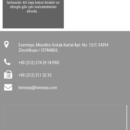
levhasıdır. Kil veya beton kiremit ve
shingle gibi çatı malzemelerinin
altında...
Esentepe, Müselles Sokak Kartal Apt. No: 12/C 34394
Zincirlikuyu / İSTANBUL
+90 (212) 274 29 18 PBX
+90 (212) 211 52 35
himerpa@himerpa.com