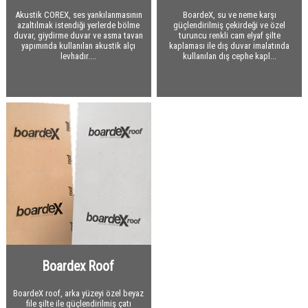
Plywood Su Kontraplağı
Akustik COREX, ses yankılanmasının
BoardeX, su ve neme karşı
Diğer
azaltılmak istendiği yerlerde bölme
güçlendirilmiş çekirdeği ve özel
duvar, giydirme duvar ve asma tavan
turuncu renkli cam elyaf şilte
yapımında kullanılan akustik alçı
kaplaması ile dış duvar imalatında
levhadır....
kullanılan dış cephe kapl...
Boardex Roof
BoardeX roof, arka yüzeyi özel beyaz
file şilte ile güçlendirilmiş çatı